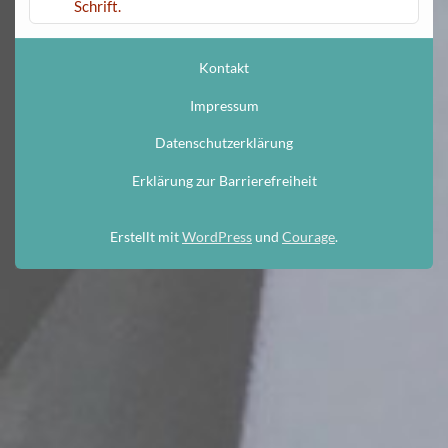
Kontakt
Impressum
Datenschutzerklärung
Erklärung zur Barrierefreiheit
Erstellt mit
WordPress
und
Courage
.