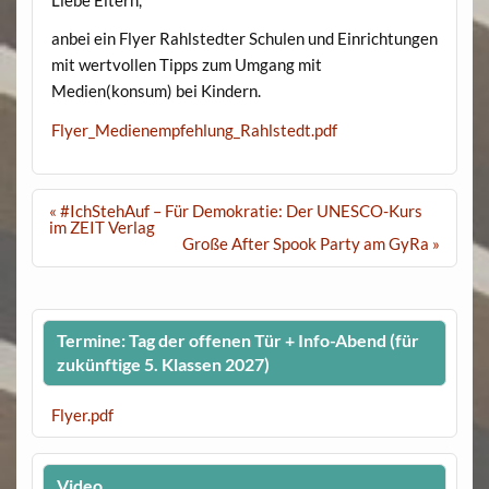
anbei ein Flyer Rahlstedter Schulen und Einrichtungen
mit wertvollen Tipps zum Umgang mit
Medien(konsum) bei Kindern.
Flyer_Medienempfehlung_Rahlstedt.pdf
Beitragsnavigation
« #IchStehAuf – Für Demokratie: Der UNESCO-Kurs
im ZEIT Verlag
Große After Spook Party am GyRa »
Termine: Tag der offenen Tür + Info-Abend (für
zukünftige 5. Klassen 2027)
Flyer.pdf
Video