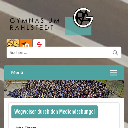
Skip
to
content
Hamburg
Gymnasium Rahlstedt
Menü
Wegweiser durch den Mediendschungel
Liebe Eltern,