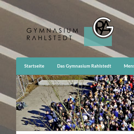
Skip
to
content
Gymnasium Rahlstedt
Hamburg
Startseite
Das Gymnasium Rahlstedt
Men