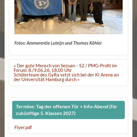
Fotos: Ammerentie Luteijn und Thomas Köhler
Beitragsnavigation
« Der gute Mensch von Sezuan – S2 / PMG-Profil im
Forum: 8./9.06.26, 18.00 Uhr
Schülerteam des GyRa setzt sich bei der KI Arena an
der Universität Hamburg durch »
Termine: Tag der offenen Tür + Info-Abend (für
zukünftige 5. Klassen 2027)
Flyer.pdf