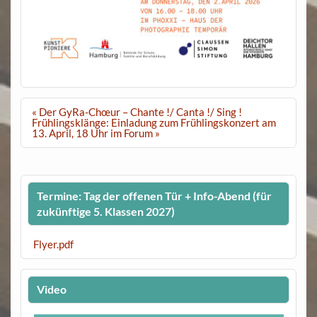
Beitragsnavigation
« Der GyRa-Chœur – Chante !/ Canta !/ Sing !
Frühlingsklänge: Einladung zum Frühlingskonzert am
13. April, 18 Uhr im Forum »
Termine: Tag der offenen Tür + Info-Abend (für
zukünftige 5. Klassen 2027)
Flyer.pdf
Video